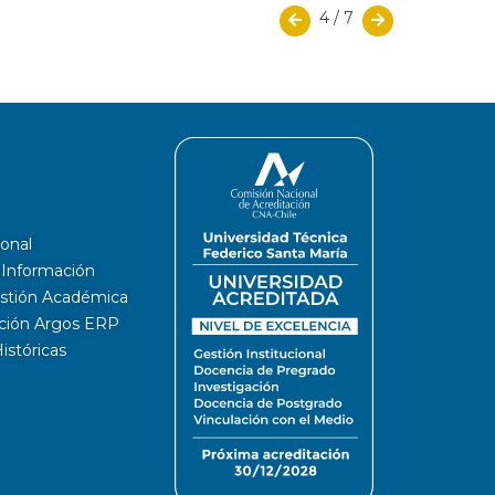
4
/
7
ional
a Información
estión Académica
ación Argos ERP
stóricas