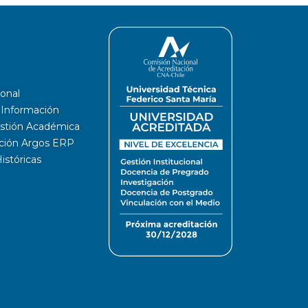
ional
a Información
estión Académica
ación Argos ERP
stóricas