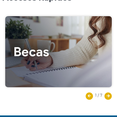
1
/
7